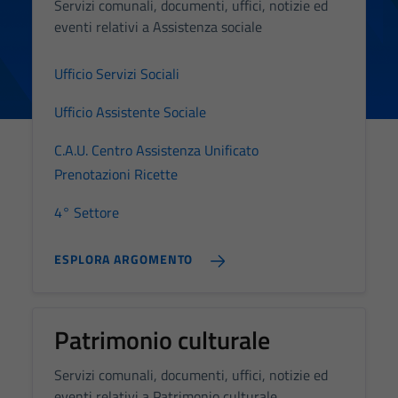
Servizi comunali, documenti, uffici, notizie ed
eventi relativi a Assistenza sociale
Ufficio Servizi Sociali
Ufficio Assistente Sociale
C.A.U. Centro Assistenza Unificato
Prenotazioni Ricette
4° Settore
ESPLORA ARGOMENTO
Tecnici
Questi cookie
sono necessari
Patrimonio culturale
per il
funzionamento
Servizi comunali, documenti, uffici, notizie ed
del sito e non
eventi relativi a Patrimonio culturale