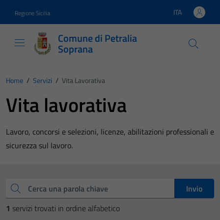
Vai ai contenuti
Vai al footer
ITA
Regione Sicilia
Lingua attiva:
Comune di Petralia
Soprana
Home
/
Servizi
/
Vita Lavorativa
Vita lavorativa
Lavoro, concorsi e selezioni, licenze, abilitazioni professionali e
sicurezza sul lavoro.
Esplora tutti i servizi
Cerca una parola chiave
Invio
1
servizi trovati in ordine alfabetico