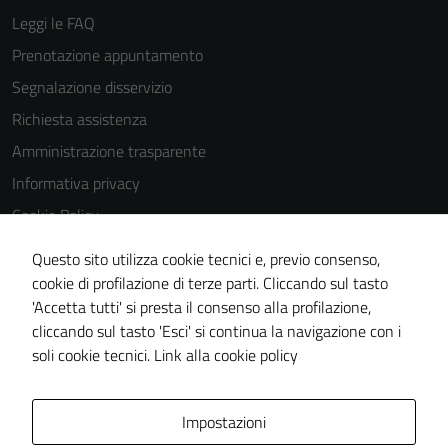
Leggi le FAQ
Prenotazione appuntamento
Segnalazione disservizio
Richiesta assistenza
Amministrazione trasparente
Informativa privacy
Cookie Policy
Note legali
Questo sito utilizza cookie tecnici e, previo consenso,
Dichiarazione di accessibilità
cookie di profilazione di terze parti. Cliccando sul tasto
'Accetta tutti' si presta il consenso alla profilazione,
Tecnici
Obiettivi di accessiblità
cliccando sul tasto 'Esci' si continua la navigazione con i
Questi cookie
Piano di miglioramento del sito
soli cookie tecnici.
Link alla cookie policy
sono necessari
per il
funzionamento
Area Privata
Impostazioni
del sito e non