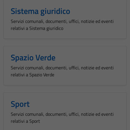
per il
Sistema giuridico
funzionamento
del sito e non
Servizi comunali, documenti, uffici, notizie ed eventi
possono
relativi a Sistema giuridico
essere
disabilitati.
Questi cookie
non raccolgono
Spazio Verde
informazioni
personali.
Servizi comunali, documenti, uffici, notizie ed eventi
relativi a Spazio Verde
Sport
Servizi comunali, documenti, uffici, notizie ed eventi
relativi a Sport