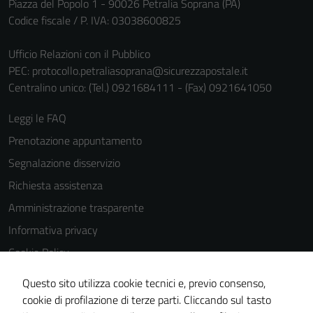
Piazza del Popolo 1 - 90026 Petralia Soprana (PA)
Codice fiscale / P. IVA: 03038600825
Ufficio Relazioni con il Pubblico
PEC:
protocollo.petraliasoprana@sicurezzapostale.it
Centralino unico: (Tel.) 0921684111 - (Fax) 0921641050
Leggi le FAQ
Prenotazione appuntamento
Segnalazione disservizio
Richiesta assistenza
Amministrazione trasparente
Informativa privacy
Cookie Policy
Note legali
Questo sito utilizza cookie tecnici e, previo consenso,
Dichiarazione di accessibilità
cookie di profilazione di terze parti. Cliccando sul tasto