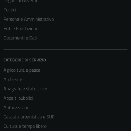
Organi di Governo
Politici
Personale Amministrativo
Enti e Fondazioni
Documenti e Dati
CATEGORIE DI SERVIZIO
Agricoltura e pesca
Ambiente
Tecnici
Questi cookie
Anagrafe e stato civile
sono necessari
Appalti pubblici
per il
Autorizzazioni
funzionamento
del sito e non
Catasto, urbanistica e SUE
possono
Cultura e tempo libero
essere