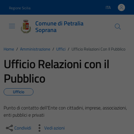
Vai ai contenuti
Vai al footer
ITA
Regione Sicilia
Lingua attiva:
Comune di Petralia
Soprana
Home
/
Amministrazione
/
Uffici
/
Ufficio Relazioni Con Il Pubblico
Ufficio Relazioni con il
Pubblico
Ufficio
Punto di contatto dell'Ente con cittadini, imprese, associazioni,
enti pubblici e privati
Condividi
Vedi azioni