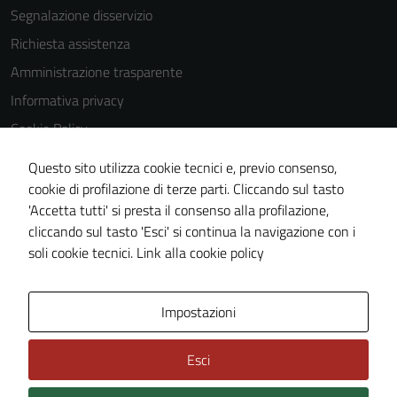
Segnalazione disservizio
Richiesta assistenza
Amministrazione trasparente
Informativa privacy
Cookie Policy
Note legali
Questo sito utilizza cookie tecnici e, previo consenso,
Dichiarazione di accessibilità
cookie di profilazione di terze parti. Cliccando sul tasto
'Accetta tutti' si presta il consenso alla profilazione,
Obiettivi di accessiblità
cliccando sul tasto 'Esci' si continua la navigazione con i
Piano di miglioramento del sito
soli cookie tecnici.
Link alla cookie policy
Area Privata
Impostazioni
Esci