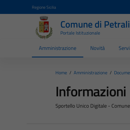
Vai ai contenuti
Vai al footer
Regione Sicilia
Comune di Petral
Portale Istituzionale
Amministrazione
Novità
Servi
Home
/
Amministrazione
/
Documen
Informazioni
Sportello Unico Digitale - Comune