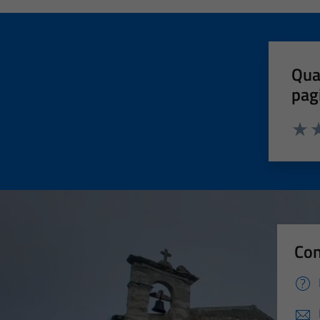
Qua
pag
Valut
Va
Con