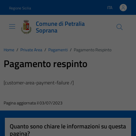
Vai ai contenuti
Vai al footer
ITA
Regione Sicilia
Lingua attiva:
Comune di Petralia
Soprana
Home
/
Private Area
/
Pagamenti
/
Pagamento Respinto
Pagamento respinto
[customer-area-payment-failure /]
Pagina aggiornata il 03/07/2023
Quanto sono chiare le informazioni su questa
pagina?