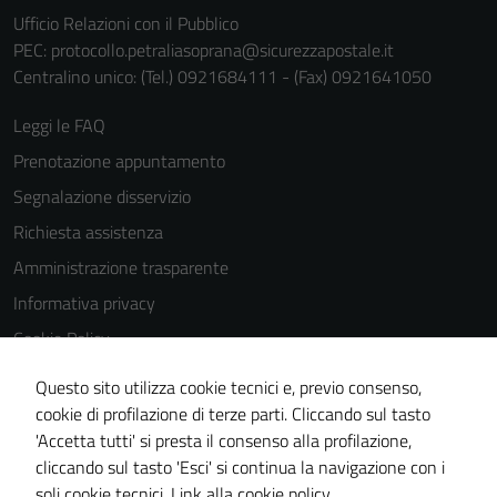
Ufficio Relazioni con il Pubblico
PEC:
protocollo.petraliasoprana@sicurezzapostale.it
Centralino unico: (Tel.) 0921684111 - (Fax) 0921641050
Leggi le FAQ
Tecnici
Prenotazione appuntamento
Questi cookie
Segnalazione disservizio
sono necessari
per il
Richiesta assistenza
funzionamento
Amministrazione trasparente
del sito e non
Informativa privacy
possono
essere
Cookie Policy
disabilitati.
Note legali
Questi cookie
Questo sito utilizza cookie tecnici e, previo consenso,
Dichiarazione di accessibilità
non raccolgono
cookie di profilazione di terze parti. Cliccando sul tasto
informazioni
'Accetta tutti' si presta il consenso alla profilazione,
Obiettivi di accessiblità
personali.
cliccando sul tasto 'Esci' si continua la navigazione con i
Piano di miglioramento del sito
soli cookie tecnici.
Link alla cookie policy