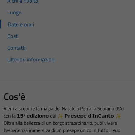
A chi è rivolto
Luogo
Date e orari
Costi
Contatti
Ulteriori informazioni
Cos'è
Vieni a scoprire la magia del Natale a Petralia Soprana (PA)
con la 𝟭𝟱ª 𝗲𝗱𝗶𝘇𝗶𝗼𝗻𝗲 del
𝗣𝗿𝗲𝘀𝗲𝗽𝗲 𝗱'𝗜𝗻𝗖𝗮𝗻𝘁𝗼
Oltre alla bellezza di un borgo straordinario, puoi vivere
l'esperienza immersiva di un presepe unico in tutto il suo