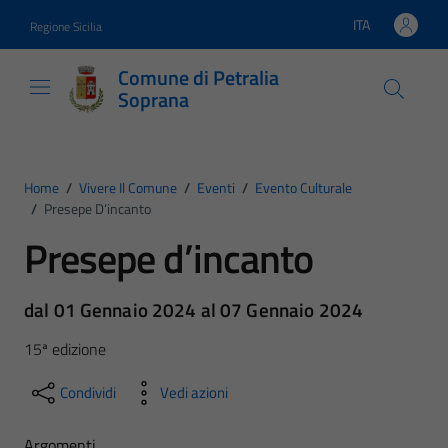
Vai ai contenuti
Vai al footer
ITA
Regione Sicilia
Lingua attiva:
Comune di Petralia
Soprana
Home
/
Vivere Il Comune
/
Eventi
/
Evento Culturale
/
Presepe D’incanto
Presepe d’incanto
dal 01 Gennaio 2024 al 07 Gennaio 2024
15ª edizione
Condividi
Vedi azioni
Argomenti