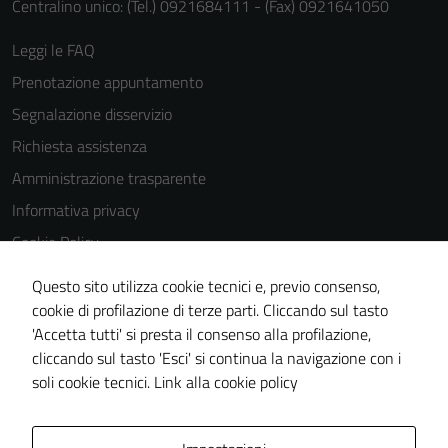
Centralino unico: (Tel.) 0921684111 - (Fax) 0921641050
Leggi le FAQ
Prenotazione appuntamento
Segnalazione disservizio
Richiesta assistenza
Amministrazione trasparente
Informativa privacy
Cookie Policy
Note legali
Questo sito utilizza cookie tecnici e, previo consenso,
Dichiarazione di accessibilità
cookie di profilazione di terze parti. Cliccando sul tasto
'Accetta tutti' si presta il consenso alla profilazione,
Obiettivi di accessiblità
cliccando sul tasto 'Esci' si continua la navigazione con i
Piano di miglioramento del sito
soli cookie tecnici.
Link alla cookie policy
Area Privata