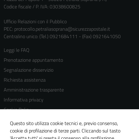
Codice fiscale / P. IVA: 03038600825
Ufficio Relazioni con il Pubblico
PEC:
protocollo.petraliasoprana@sicurezzapostale.it
Centralino unico: (Tel.) 0921684111 - (Fax) 0921641050
Tecnici
Leggi le FAQ
Questi cookie
Prenotazione appuntamento
sono necessari
Segnalazione disservizio
per il
funzionamento
Richiesta assistenza
del sito e non
Amministrazione trasparente
possono
Informativa privacy
essere
disabilitati.
Cookie Policy
Questi cookie
Note legali
non raccolgono
Questo sito utilizza cookie tecnici e, previo consenso,
Dichiarazione di accessibilità
informazioni
cookie di profilazione di terze parti. Cliccando sul tasto
personali.
'Accetta tutti' si presta il consenso alla profilazione,