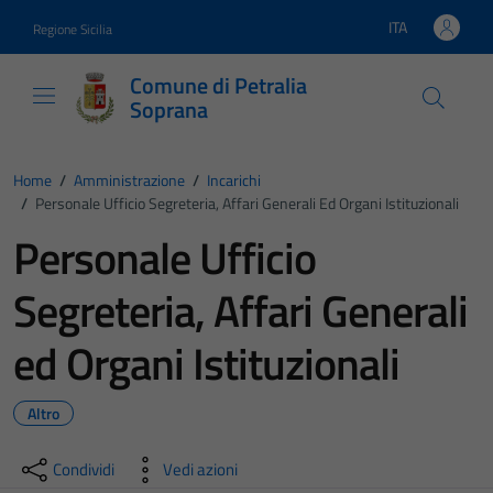
Vai ai contenuti
Vai al footer
ITA
Regione Sicilia
Lingua attiva:
Comune di Petralia
Soprana
Home
/
Amministrazione
/
Incarichi
/
Personale Ufficio Segreteria, Affari Generali Ed Organi Istituzionali
Personale Ufficio
Segreteria, Affari Generali
ed Organi Istituzionali
Altro
Condividi
Vedi azioni