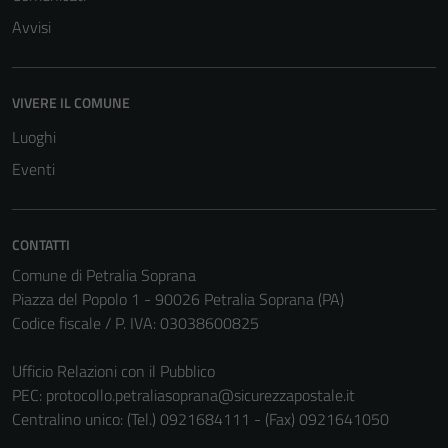
Avvisi
Tecnici
VIVERE IL COMUNE
Questi cookie
sono necessari
Luoghi
per il
Eventi
funzionamento
del sito e non
possono
CONTATTI
essere
Comune di Petralia Soprana
disabilitati.
Piazza del Popolo 1 - 90026 Petralia Soprana (PA)
Questi cookie
Codice fiscale / P. IVA: 03038600825
non raccolgono
informazioni
Ufficio Relazioni con il Pubblico
personali.
PEC:
protocollo.petraliasoprana@sicurezzapostale.it
Centralino unico: (Tel.) 0921684111 - (Fax) 0921641050