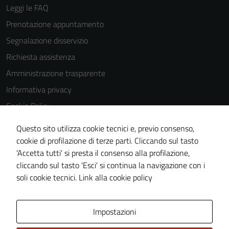
Leggi le FAQ
Prenotazione appuntamento
Segnalazione disservizio
Richiesta assistenza
Amministrazione trasparente
Informativa privacy
Cookie Policy
Note legali
Questo sito utilizza cookie tecnici e, previo consenso,
Dichiarazione di accessibilità
cookie di profilazione di terze parti. Cliccando sul tasto
'Accetta tutti' si presta il consenso alla profilazione,
Obiettivi di accessiblità
cliccando sul tasto 'Esci' si continua la navigazione con i
Piano di miglioramento del sito
soli cookie tecnici.
Link alla cookie policy
Area Privata
Impostazioni