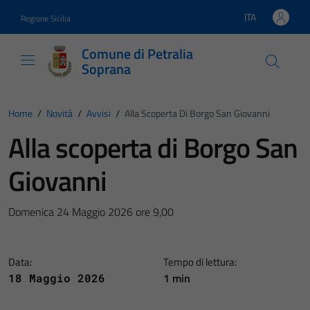
Vai ai contenuti
Vai al footer
ITA
Regione Sicilia
Lingua attiva:
Comune di Petralia
Soprana
Home
/
Novità
/
Avvisi
/
Alla Scoperta Di Borgo San Giovanni
Alla scoperta di Borgo San
Giovanni
Domenica 24 Maggio 2026 ore 9,00
Data:
Tempo di lettura:
1 min
18 Maggio 2026