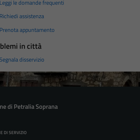
Leggi le domande frequenti
Richiedi assistenza
Prenota appuntamento
blemi in città
Segnala disservizio
e di Petralia Soprana
E DI SERVIZIO