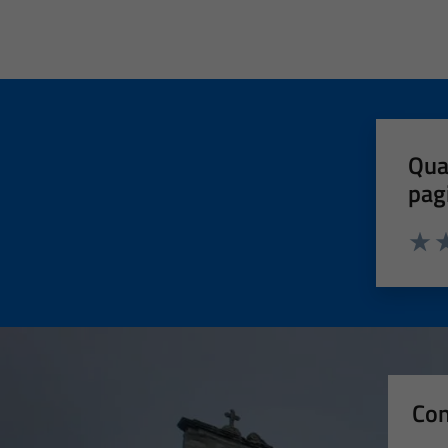
Qua
pag
Valut
Va
Con