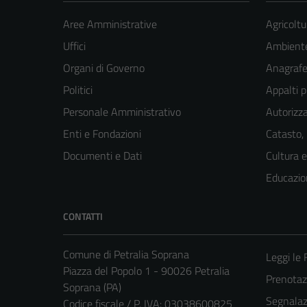
Aree Amministrative
Agricoltu
Uffici
Ambient
Organi di Governo
Anagrafe 
Politici
Appalti p
Personale Amministrativo
Autorizza
Enti e Fondazioni
Catasto,
Documenti e Dati
Cultura 
Educazio
CONTATTI
Comune di Petralia Soprana
Leggi le
Piazza del Popolo 1 - 90026 Petralia
Prenota
Soprana (PA)
Segnalazi
Codice fiscale / P. IVA: 03038600825