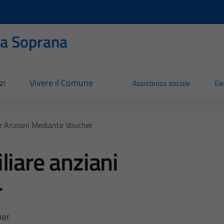
ia Soprana
zi
Vivere il Comune
Assistenza sociale
Ele
re Anziani Mediante Voucher
liare anziani
r
her