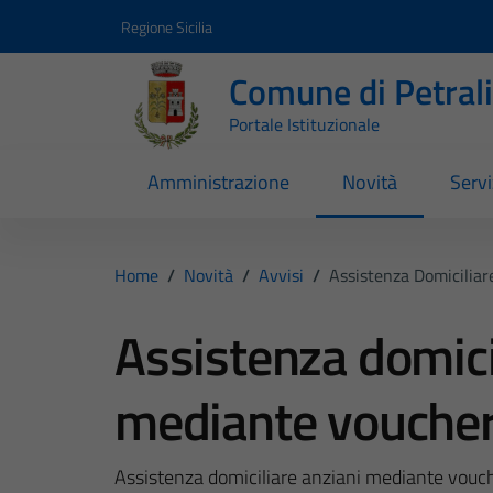
Vai ai contenuti
Vai al footer
Regione Sicilia
Comune di Petral
Portale Istituzionale
Amministrazione
Novità
Servi
Home
/
Novità
/
Avvisi
/
Assistenza Domicilia
Assistenza domici
mediante vouche
Assistenza domiciliare anziani mediante vouc