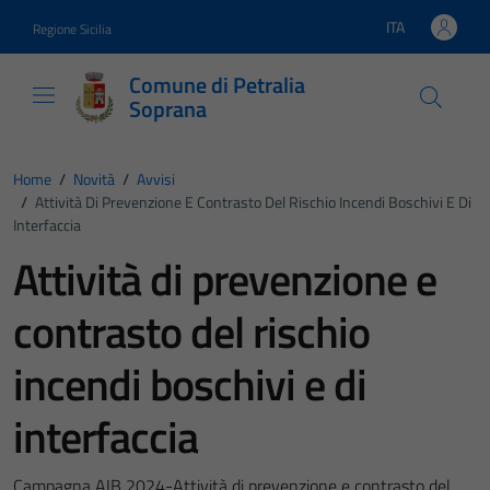
Vai ai contenuti
Vai al footer
ITA
Regione Sicilia
Lingua attiva:
Comune di Petralia
Soprana
Home
/
Novità
/
Avvisi
/
Attività Di Prevenzione E Contrasto Del Rischio Incendi Boschivi E Di
Interfaccia
Attività di prevenzione e
contrasto del rischio
incendi boschivi e di
interfaccia
Campagna AIB 2024-Attività di prevenzione e contrasto del