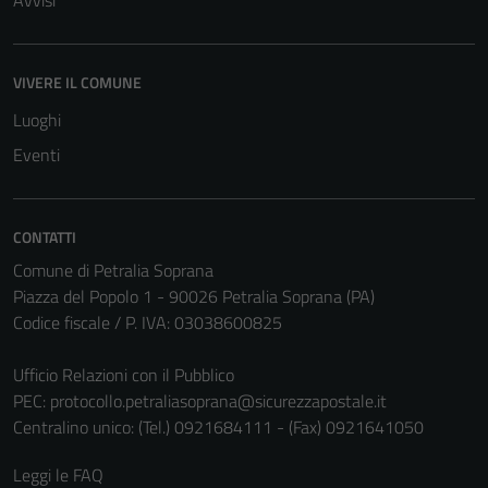
Tecnici
VIVERE IL COMUNE
Questi cookie
Luoghi
sono necessari
Eventi
per il
funzionamento
del sito e non
possono
CONTATTI
essere
Comune di Petralia Soprana
disabilitati.
Piazza del Popolo 1 - 90026 Petralia Soprana (PA)
Questi cookie
Codice fiscale / P. IVA: 03038600825
non raccolgono
informazioni
Ufficio Relazioni con il Pubblico
personali.
PEC:
protocollo.petraliasoprana@sicurezzapostale.it
Centralino unico: (Tel.) 0921684111 - (Fax) 0921641050
Leggi le FAQ