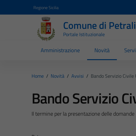
Vai ai contenuti
Vai al footer
Regione Sicilia
Comune di Petral
Portale Istituzionale
Amministrazione
Novità
Servi
Home
/
Novità
/
Avvisi
/
Bando Servizio Civile
Bando Servizio Ci
Il termine per la presentazione delle domande è