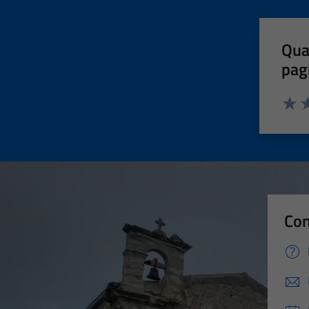
Qua
pag
Valut
Va
Con