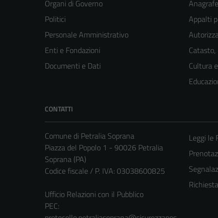
Organi di Governo
Anagrafe 
Politici
Appalti p
Personale Amministrativo
Autorizza
Enti e Fondazioni
Catasto,
Documenti e Dati
Cultura 
Educazio
CONTATTI
Comune di Petralia Soprana
Leggi le
Piazza del Popolo 1 - 90026 Petralia
Prenota
Soprana (PA)
Segnalazi
Codice fiscale / P. IVA: 03038600825
Richiest
Ufficio Relazioni con il Pubblico
PEC:
protocollo.petraliasoprana@sicurezzapos