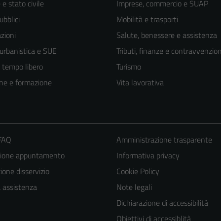
e stato civile
Imprese, commercio e SUAP
ubblici
Mobilità e trasporti
zioni
Salute, benessere e assistenza
 urbanistica e SUE
Tributi, finanze e contravvenzion
e tempo libero
Turismo
ne e formazione
Vita lavorativa
 FAQ
Amministrazione trasparente
zione appuntamento
Informativa privacy
Tecnici
one disservizio
Cookie Policy
Questi cookie
a assistenza
Note legali
sono necessari
Dichiarazione di accessibilità
per il
Obiettivi di accessiblità