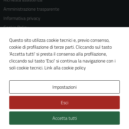
Amministrazione trasparente
Informativa privacy
Cookie Policy
Note legali
Questo sito utilizza cookie tecnici e, previo consenso,
Dichiarazione di accessibilità
cookie di profilazione di terze parti. Cliccando sul tasto
'Accetta tutti' si presta il consenso alla profilazione,
Obiettivi di accessiblità
cliccando sul tasto 'Esci' si continua la navigazione con i
Piano di miglioramento del sito
soli cookie tecnici.
Link alla cookie policy
Area Privata
Impostazioni
Esci
Accetta tutti
Credits: ©
Technical Design s.r.l.