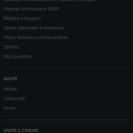
Imprese, commercio e SUAP
Mobilità e trasporti
Salute, benessere e assistenza
Tributi, finanze e contravvenzioni
Turismo
Vita lavorativa
Tecnici
NOVITÀ
Questi cookie
Notizie
sono necessari
per il
Comunicati
funzionamento
Avvisi
del sito e non
possono
essere
VIVERE IL COMUNE
disabilitati.