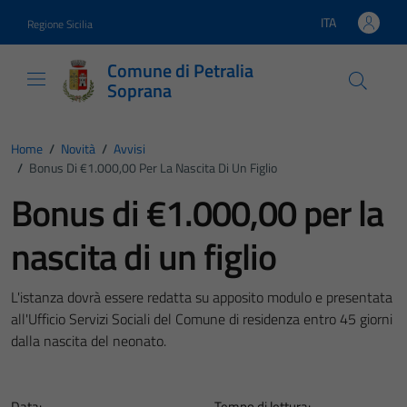
Vai ai contenuti
Vai al footer
ITA
Regione Sicilia
Lingua attiva:
Comune di Petralia
Soprana
Home
/
Novità
/
Avvisi
/
Bonus Di €1.000,00 Per La Nascita Di Un Figlio
Bonus di €1.000,00 per la
nascita di un figlio
L'istanza dovrà essere redatta su apposito modulo e presentata
all'Ufficio Servizi Sociali del Comune di residenza entro 45 giorni
dalla nascita del neonato.
Data:
Tempo di lettura: