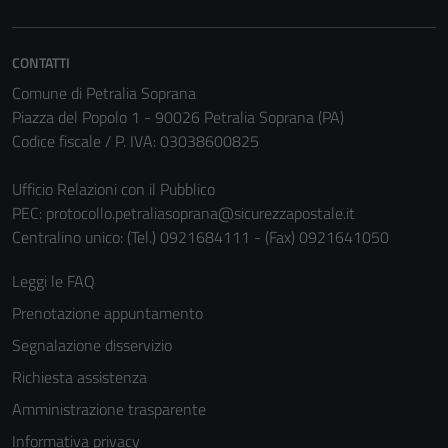
Questi cookie
sono necessari
CONTATTI
per il
funzionamento
Comune di Petralia Soprana
del sito e non
Piazza del Popolo 1 - 90026 Petralia Soprana (PA)
possono
Codice fiscale / P. IVA: 03038600825
essere
disabilitati.
Ufficio Relazioni con il Pubblico
Questi cookie
PEC:
protocollo.petraliasoprana@sicurezzapostale.it
non raccolgono
Centralino unico: (Tel.) 0921684111 - (Fax) 0921641050
informazioni
personali.
Leggi le FAQ
Prenotazione appuntamento
Segnalazione disservizio
Richiesta assistenza
Amministrazione trasparente
Informativa privacy