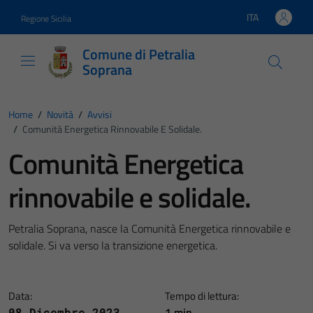
Vai ai contenuti
Vai al footer
ITA
Regione Sicilia
Lingua attiva:
Comune di Petralia
Soprana
Home
/
Novità
/
Avvisi
/
Comunità Energetica Rinnovabile E Solidale.
Comunità Energetica
rinnovabile e solidale.
Petralia Soprana, nasce la Comunità Energetica rinnovabile e
solidale. Si va verso la transizione energetica.
Data:
Tempo di lettura:
1 min
08 Dicembre 2023