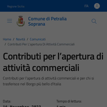
Vai ai contenuti
Vai al footer
ITA
Regione Sicilia
Lingua attiva:
Comune di Petralia
Soprana
Home
/
Novità
/
Comunicati
/
Contributi Per L’apertura Di Attività Commerciali
Contributi per l’apertura di
attività commerciali
Contributi per l’apertura di attività commerciali e per chi si
trasferisce nel Borgo più bello d’Italia
Data:
Tempo di lettura:
1 min
16 Novembre 2023