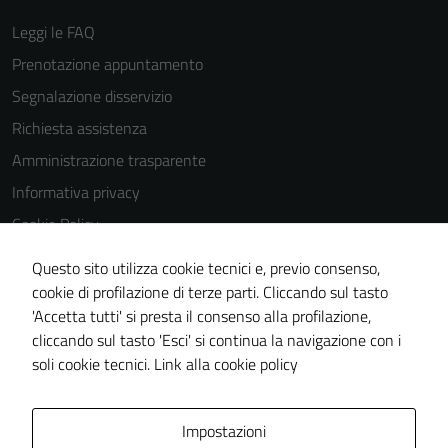
Leggi le FAQ
Prenotazione appuntamento
Segnalazione disservizio
Richiesta assistenza
Amministrazione trasparente
Informativa privacy
Cookie Policy
Note legali
Questo sito utilizza cookie tecnici e, previo consenso,
Dichiarazione di accessibilità
cookie di profilazione di terze parti. Cliccando sul tasto
'Accetta tutti' si presta il consenso alla profilazione,
Obiettivi di accessiblità
cliccando sul tasto 'Esci' si continua la navigazione con i
Piano di miglioramento del sito
soli cookie tecnici.
Link alla cookie policy
Area Privata
Impostazioni