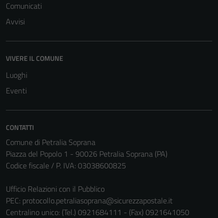
Comunicati
Avvisi
Tecnici
Questi cookie
VIVERE IL COMUNE
sono necessari
Luoghi
per il
Eventi
funzionamento
del sito e non
possono
essere
CONTATTI
disabilitati.
Comune di Petralia Soprana
Questi cookie
Piazza del Popolo 1 - 90026 Petralia Soprana (PA)
non raccolgono
Codice fiscale / P. IVA: 03038600825
informazioni
personali.
Ufficio Relazioni con il Pubblico
PEC:
protocollo.petraliasoprana@sicurezzapostale.it
Centralino unico: (Tel.) 0921684111 - (Fax) 0921641050