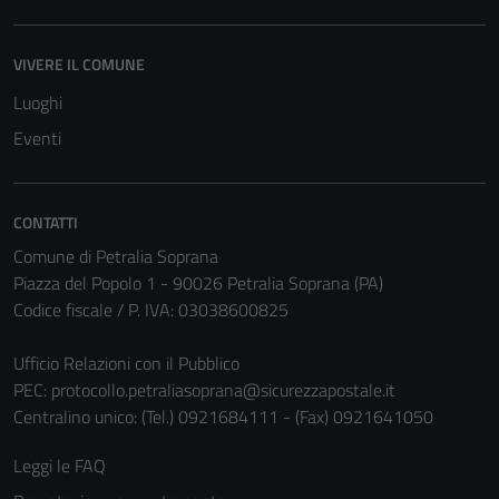
VIVERE IL COMUNE
Tecnici
Questi cookie
Luoghi
sono necessari
Eventi
per il
funzionamento
del sito e non
CONTATTI
possono
essere
Comune di Petralia Soprana
disabilitati.
Piazza del Popolo 1 - 90026 Petralia Soprana (PA)
Questi cookie
Codice fiscale / P. IVA: 03038600825
non raccolgono
informazioni
Ufficio Relazioni con il Pubblico
personali.
PEC:
protocollo.petraliasoprana@sicurezzapostale.it
Centralino unico: (Tel.) 0921684111 - (Fax) 0921641050
Leggi le FAQ