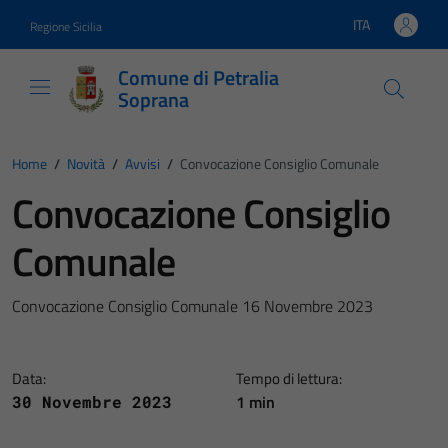
Vai ai contenuti
Vai al footer
ITA
Regione Sicilia
Lingua attiva:
Comune di Petralia
Soprana
Home
/
Novità
/
Avvisi
/
Convocazione Consiglio Comunale
Convocazione Consiglio
Comunale
Convocazione Consiglio Comunale 16 Novembre 2023
Data:
Tempo di lettura:
1 min
30 Novembre 2023