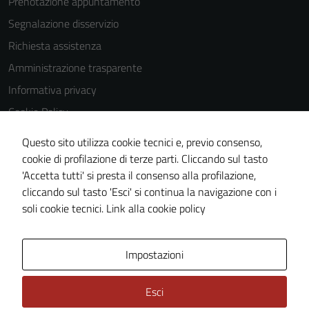
Prenotazione appuntamento
Segnalazione disservizio
Richiesta assistenza
Amministrazione trasparente
Informativa privacy
Cookie Policy
Note legali
Questo sito utilizza cookie tecnici e, previo consenso,
Dichiarazione di accessibilità
cookie di profilazione di terze parti. Cliccando sul tasto
'Accetta tutti' si presta il consenso alla profilazione,
Obiettivi di accessiblità
cliccando sul tasto 'Esci' si continua la navigazione con i
Piano di miglioramento del sito
soli cookie tecnici.
Link alla cookie policy
Area Privata
Impostazioni
Esci