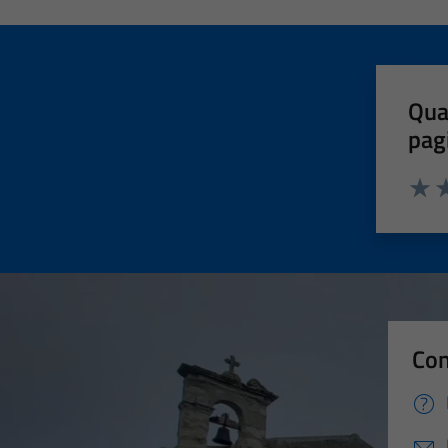
Qua
pag
Valut
Va
Con