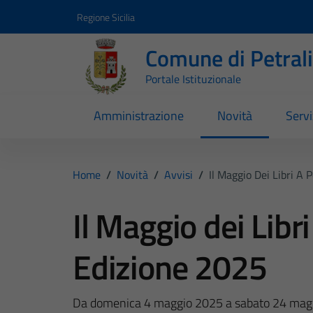
Vai ai contenuti
Vai al footer
Regione Sicilia
Comune di Petral
Portale Istituzionale
Amministrazione
Novità
Servi
Home
/
Novità
/
Avvisi
/
Il Maggio Dei Libri A
Il Maggio dei Libr
Edizione 2025
Da domenica 4 maggio 2025 a sabato 24 mag