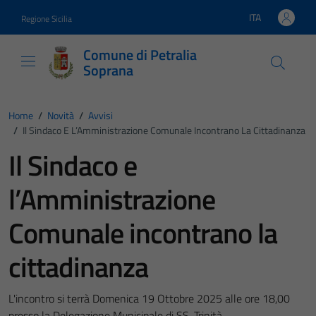
Vai ai contenuti
Vai al footer
ITA
Regione Sicilia
Lingua attiva:
Comune di Petralia
Soprana
Home
/
Novità
/
Avvisi
/
Il Sindaco E L’Amministrazione Comunale Incontrano La Cittadinanza
Il Sindaco e
l’Amministrazione
Comunale incontrano la
cittadinanza
L'incontro si terrà Domenica 19 Ottobre 2025 alle ore 18,00
presso la Delegazione Municipale di SS. Trinità