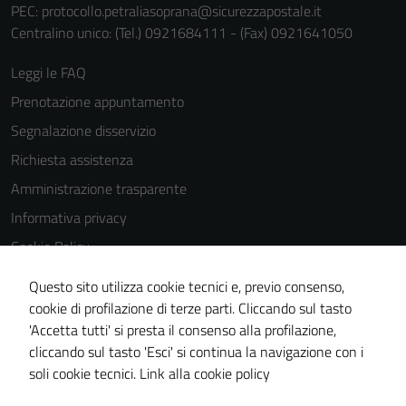
PEC:
protocollo.petraliasoprana@sicurezzapostale.it
Centralino unico: (Tel.) 0921684111 - (Fax) 0921641050
Leggi le FAQ
Prenotazione appuntamento
Segnalazione disservizio
Richiesta assistenza
Amministrazione trasparente
Informativa privacy
Cookie Policy
Note legali
Questo sito utilizza cookie tecnici e, previo consenso,
Dichiarazione di accessibilità
cookie di profilazione di terze parti. Cliccando sul tasto
'Accetta tutti' si presta il consenso alla profilazione,
Obiettivi di accessiblità
cliccando sul tasto 'Esci' si continua la navigazione con i
Piano di miglioramento del sito
soli cookie tecnici.
Link alla cookie policy