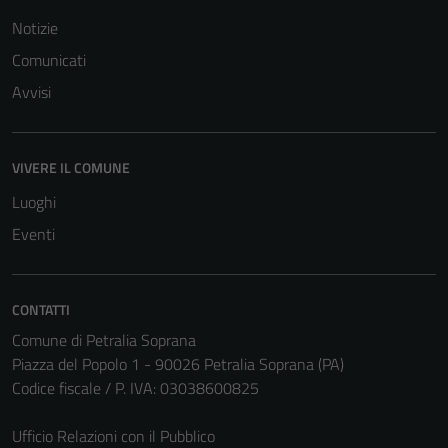
Notizie
Comunicati
Avvisi
Tecnici
Questi cookie
sono necessari
VIVERE IL COMUNE
per il
Luoghi
funzionamento
Eventi
del sito e non
possono
essere
disabilitati.
CONTATTI
Questi cookie
Comune di Petralia Soprana
non raccolgono
Piazza del Popolo 1 - 90026 Petralia Soprana (PA)
informazioni
Codice fiscale / P. IVA: 03038600825
personali.
Ufficio Relazioni con il Pubblico