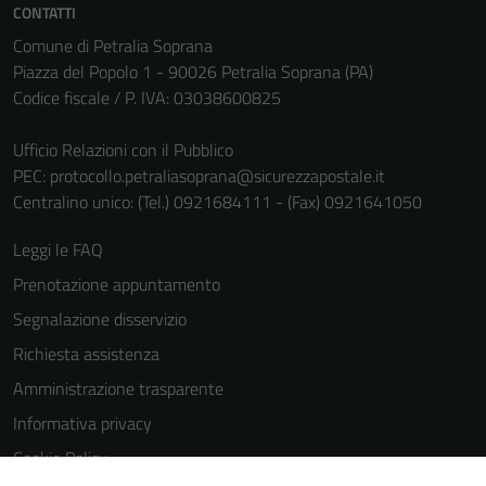
CONTATTI
sono necessari
per il
Comune di Petralia Soprana
funzionamento
Piazza del Popolo 1 - 90026 Petralia Soprana (PA)
del sito e non
Codice fiscale / P. IVA: 03038600825
possono
essere
Ufficio Relazioni con il Pubblico
disabilitati.
PEC:
protocollo.petraliasoprana@sicurezzapostale.it
Questi cookie
Centralino unico: (Tel.) 0921684111 - (Fax) 0921641050
non raccolgono
Leggi le FAQ
informazioni
personali.
Prenotazione appuntamento
Segnalazione disservizio
Richiesta assistenza
Amministrazione trasparente
Informativa privacy
Cookie Policy