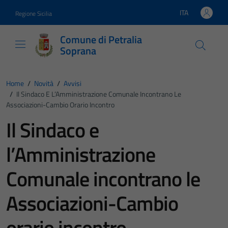
Vai ai contenuti
Vai al footer
ITA
Regione Sicilia
Lingua attiva:
Comune di Petralia
Soprana
Home
/
Novità
/
Avvisi
/
Il Sindaco E L’Amministrazione Comunale Incontrano Le
Associazioni-Cambio Orario Incontro
Il Sindaco e
l’Amministrazione
Comunale incontrano le
Associazioni-Cambio
orario incontro