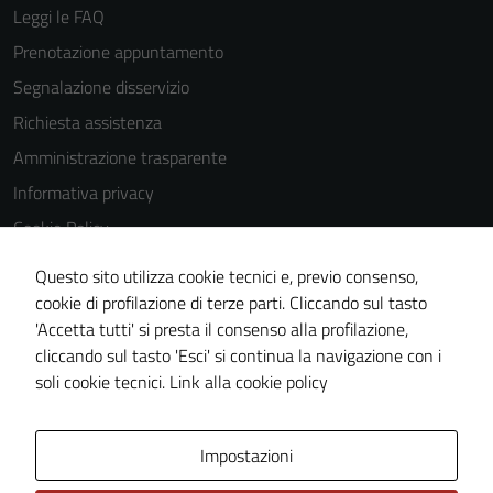
Leggi le FAQ
Prenotazione appuntamento
Segnalazione disservizio
Richiesta assistenza
Amministrazione trasparente
Informativa privacy
Cookie Policy
Note legali
Questo sito utilizza cookie tecnici e, previo consenso,
Dichiarazione di accessibilità
cookie di profilazione di terze parti. Cliccando sul tasto
'Accetta tutti' si presta il consenso alla profilazione,
Obiettivi di accessiblità
cliccando sul tasto 'Esci' si continua la navigazione con i
Piano di miglioramento del sito
soli cookie tecnici.
Link alla cookie policy
Area Privata
Impostazioni