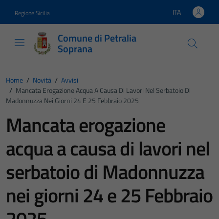
Vai ai contenuti
Vai al footer
ITA
Regione Sicilia
Lingua attiva:
Comune di Petralia
Soprana
Home
/
Novità
/
Avvisi
/
Mancata Erogazione Acqua A Causa Di Lavori Nel Serbatoio Di
Madonnuzza Nei Giorni 24 E 25 Febbraio 2025
Mancata erogazione
acqua a causa di lavori nel
serbatoio di Madonnuzza
nei giorni 24 e 25 Febbraio
2025