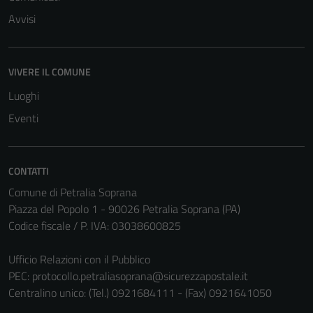
Avvisi
Tecnici
VIVERE IL COMUNE
Questi cookie
sono necessari
Luoghi
per il
Eventi
funzionamento
del sito e non
possono
CONTATTI
essere
Comune di Petralia Soprana
disabilitati.
Piazza del Popolo 1 - 90026 Petralia Soprana (PA)
Questi cookie
Codice fiscale / P. IVA: 03038600825
non raccolgono
informazioni
Ufficio Relazioni con il Pubblico
personali.
PEC:
protocollo.petraliasoprana@sicurezzapostale.it
Centralino unico: (Tel.) 0921684111 - (Fax) 0921641050