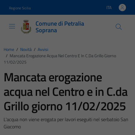
Vai ai contenuti
Vai al footer
ITA
Regione Sicilia
Lingua attiva:
Comune di Petralia
Soprana
Home
/
Novità
/
Avvisi
/
Mancata Erogazione Acqua Nel Centro E In C.da Grillo Giorno
11/02/2025
Mancata erogazione
acqua nel Centro e in C.da
Grillo giorno 11/02/2025
L'acqua non viene erogata per lavori eseguiti nel serbatoio San
Giacomo