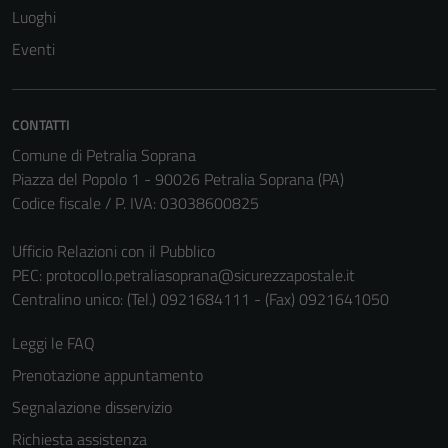
Luoghi
Tecnici
Questi cookie
Eventi
sono necessari
per il
funzionamento
CONTATTI
del sito e non
Comune di Petralia Soprana
possono
Piazza del Popolo 1 - 90026 Petralia Soprana (PA)
essere
Codice fiscale / P. IVA: 03038600825
disabilitati.
Questi cookie
Ufficio Relazioni con il Pubblico
non raccolgono
PEC:
protocollo.petraliasoprana@sicurezzapostale.it
informazioni
Centralino unico: (Tel.) 0921684111 - (Fax) 0921641050
personali.
Leggi le FAQ
Prenotazione appuntamento
Segnalazione disservizio
Richiesta assistenza