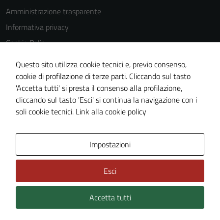
Amministrazione trasparente
Informativa privacy
Cookie Policy
Note legali
Questo sito utilizza cookie tecnici e, previo consenso,
Dichiarazione di accessibilità
cookie di profilazione di terze parti. Cliccando sul tasto
'Accetta tutti' si presta il consenso alla profilazione,
Obiettivi di accessiblità
cliccando sul tasto 'Esci' si continua la navigazione con i
Piano di miglioramento del sito
soli cookie tecnici.
Link alla cookie policy
Area Privata
Impostazioni
Esci
Accetta tutti
Credits: ©
Technical Design s.r.l.