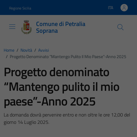
Vai ai contenuti
Vai al footer
ITA
Regione Sicilia
Lingua attiva:
Comune di Petralia
Soprana
Home
/
Novità
/
Avvisi
/
Progetto Denominato “Mantengo Pulito Il Mio Paese”-Anno 2025
Progetto denominato
“Mantengo pulito il mio
paese”-Anno 2025
La domanda dovrà pervenire entro e non oltre le ore 12,00 del
giorno 14 Luglio 2025.