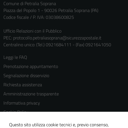
Comune di Petralia Soprana
personali.
Piazza del Popolo 1 - 90026 Petralia Soprana (PA)
Codice fiscale / P. IVA: 03038600825
Ufficio Relazioni con il Pubblico
PEC:
protocollo.petraliasoprana@sicurezzapostale.it
Centralino unico: (Tel.) 0921684111 - (Fax) 0921641050
Leggi le FAQ
Prenotazione appuntamento
Segnalazione disservizio
Richiesta assistenza
Amministrazione trasparente
Informativa privacy
Cookie Policy
Note legali
Questo sito utilizza cookie tecnici e, previo consenso,