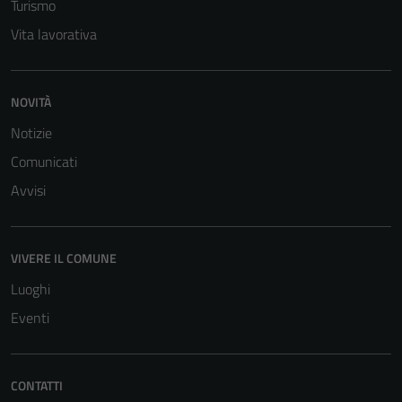
Turismo
Vita lavorativa
NOVITÀ
Notizie
Tecnici
Comunicati
Questi cookie
Avvisi
sono necessari
per il
funzionamento
VIVERE IL COMUNE
del sito e non
possono
Luoghi
essere
Eventi
disabilitati.
Questi cookie
non raccolgono
CONTATTI
informazioni