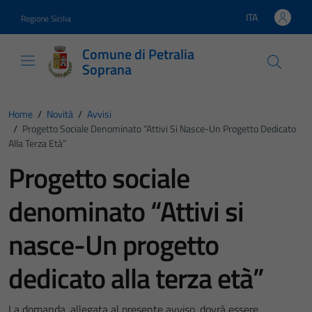
Vai ai contenuti
Vai al footer
ITA
Regione Sicilia
Lingua attiva:
Comune di Petralia
Soprana
Home
/
Novità
/
Avvisi
/
Progetto Sociale Denominato “Attivi Si Nasce-Un Progetto Dedicato
Alla Terza Età”
Progetto sociale
denominato “Attivi si
nasce-Un progetto
dedicato alla terza età”
La domanda, allegata al presente avviso, dovrà essere