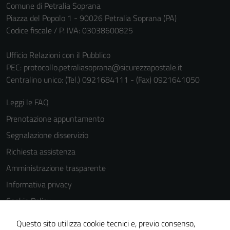
Comune di Petralia Soprana
personali.
Piazza del Popolo 1 - 90026 Petralia Soprana (PA)
Codice fiscale / P. IVA: 03038600825
Ufficio Relazioni con il Pubblico
PEC:
protocollo.petraliasoprana@sicurezzapostale.it
Centralino unico: (Tel.) 0921684111 - (Fax) 0921641050
Leggi le FAQ
Prenotazione appuntamento
Segnalazione disservizio
Richiesta assistenza
Amministrazione trasparente
Informativa privacy
Cookie Policy
Note legali
Questo sito utilizza cookie tecnici e, previo consenso,