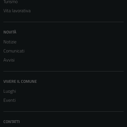
Turismo
Vita lavorativa
NOVITÀ
Notizie
Tecnici
Comunicati
Questi cookie
Avvisi
sono necessari
per il
funzionamento
VIVERE IL COMUNE
del sito e non
possono
Luoghi
essere
Eventi
disabilitati.
Questi cookie
non raccolgono
CONTATTI
informazioni