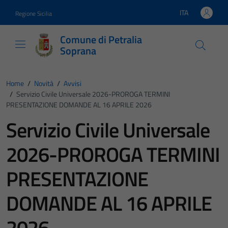
Vai ai contenuti
Vai al footer
ITA
Regione Sicilia
Lingua attiva:
Comune di Petralia
Soprana
Home
/
Novità
/
Avvisi
/
Servizio Civile Universale 2026-PROROGA TERMINI
PRESENTAZIONE DOMANDE AL 16 APRILE 2026
Servizio Civile Universale
2026-PROROGA TERMINI
PRESENTAZIONE
DOMANDE AL 16 APRILE
2026