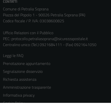
CONTATTI
Comune di Petralia Soprana
Piazza del Popolo 1 - 90026 Petralia Soprana (PA)
Codice fiscale / P. IVA: 03038600825
Ufficio Relazioni con il Pubblico
PEC:
protocollo.petraliasoprana@sicurezzapostale.it
Centralino unico: (Tel.) 0921684111 - (Fax) 0921641050
Leggi le FAQ
Prenotazione appuntamento
Segnalazione disservizio
Richiesta assistenza
Amministrazione trasparente
Informativa privacy
Cookie Policy
Note legali