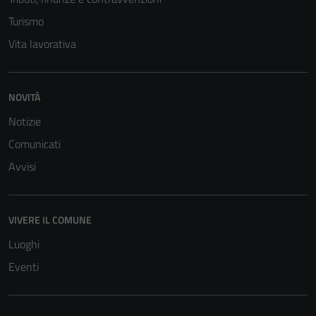
sono necessari
Turismo
per il
funzionamento
Vita lavorativa
del sito e non
possono
essere
NOVITÀ
disabilitati.
Notizie
Questi cookie
Comunicati
non raccolgono
informazioni
Avvisi
personali.
VIVERE IL COMUNE
Luoghi
Eventi