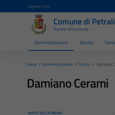
Vai ai contenuti
Vai al footer
Regione Sicilia
Comune di Petral
Portale Istituzionale
Amministrazione
Novità
Servi
Home
/
Amministrazione
/
Politici
/
Damiano C
Damiano Cerami
INDICE DELLA PAGINA