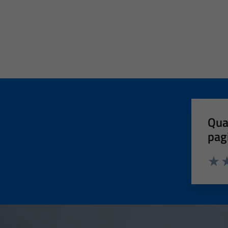
Qua
pag
Valut
Va