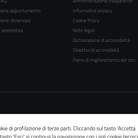
 FAQ
Amministrazione trasparente
zione appuntamento
Informativa privacy
one disservizio
Cookie Policy
a assistenza
Note legali
Dichiarazione di accessibilità
Obiettivi di accessiblità
Piano di miglioramento del sito
kie di profilazione di terze parti. Cliccando sul tasto 'Accetta
Tecnici
 tasto 'Esci' si continua la navigazione con i soli cookie tecnici