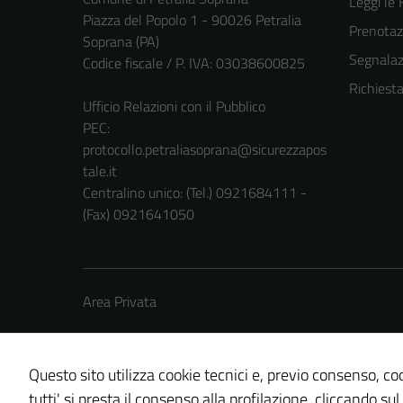
Leggi le
Piazza del Popolo 1 - 90026 Petralia
Prenota
Soprana (PA)
Segnalazi
Codice fiscale / P. IVA: 03038600825
Richiest
Ufficio Relazioni con il Pubblico
PEC:
protocollo.petraliasoprana@sicurezzapos
tale.it
Centralino unico: (Tel.) 0921684111 -
(Fax) 0921641050
Area Privata
Questo sito utilizza cookie tecnici e, previo consenso, coo
tutti' si presta il consenso alla profilazione, cliccando sul