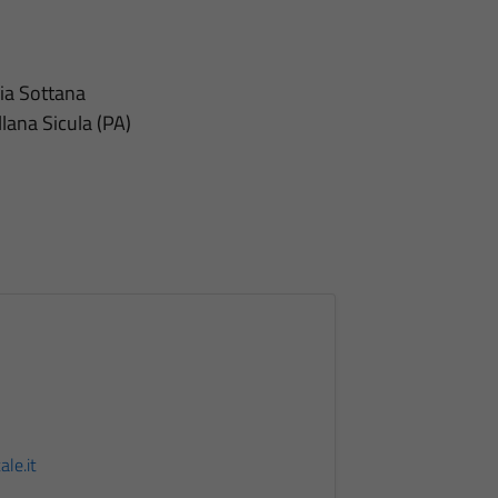
ia Sottana
llana Sicula (PA)
le.it