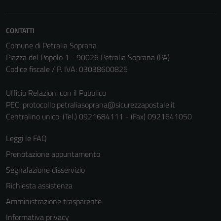
Questi cookie
sono necessari
CONTATTI
per il
funzionamento
Comune di Petralia Soprana
del sito e non
Piazza del Popolo 1 - 90026 Petralia Soprana (PA)
possono
Codice fiscale / P. IVA: 03038600825
essere
disabilitati.
Ufficio Relazioni con il Pubblico
Questi cookie
PEC:
protocollo.petraliasoprana@sicurezzapostale.it
non raccolgono
Centralino unico: (Tel.) 0921684111 - (Fax) 0921641050
informazioni
Leggi le FAQ
personali.
Prenotazione appuntamento
Segnalazione disservizio
Richiesta assistenza
Amministrazione trasparente
Informativa privacy