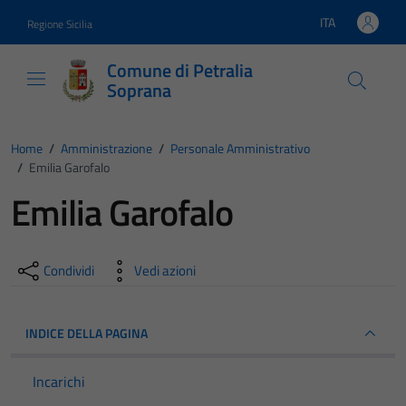
Vai ai contenuti
Vai al footer
ITA
Regione Sicilia
Lingua attiva:
Comune di Petralia
Soprana
Home
/
Amministrazione
/
Personale Amministrativo
/
Emilia Garofalo
Emilia Garofalo
Condividi
Vedi azioni
INDICE DELLA PAGINA
Incarichi