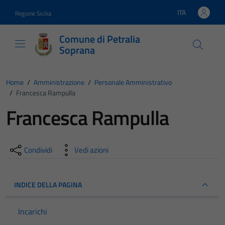
Vai ai contenuti
Vai al footer
ITA
Regione Sicilia
Lingua attiva:
Comune di Petralia
Soprana
Home
/
Amministrazione
/
Personale Amministrativo
/
Francesca Rampulla
Francesca Rampulla
Condividi
Vedi azioni
INDICE DELLA PAGINA
Incarichi