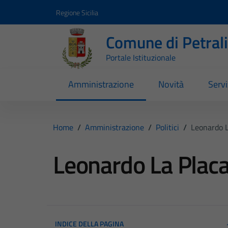
Vai ai contenuti
Vai al footer
Regione Sicilia
Comune di Petral
Portale Istituzionale
Amministrazione
Novità
Servi
Home
/
Amministrazione
/
Politici
/
Leonardo L
Leonardo La Plac
INDICE DELLA PAGINA