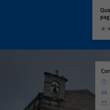
Qua
pag
Valut
Va
Con