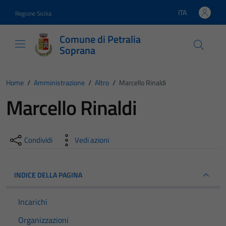
Vai ai contenuti
Vai al footer
ITA
Regione Sicilia
Lingua attiva:
Comune di Petralia
Soprana
Home
/
Amministrazione
/
Altro
/
Marcello Rinaldi
Marcello Rinaldi
Condividi
Vedi azioni
INDICE DELLA PAGINA
Incarichi
Organizzazioni