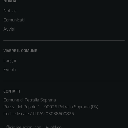
NOVITÀ
Notizie
Comunicati
Avvisi
VIVERE IL COMUNE
Luoghi
Eventi
CONTATTI
Tecnici
Comune di Petralia Soprana
Questi cookie
Piazza del Popolo 1 - 90026 Petralia Soprana (PA)
sono necessari
Codice fiscale / P. IVA: 03038600825
per il
funzionamento
Ufficio Relazioni con il Pubblico