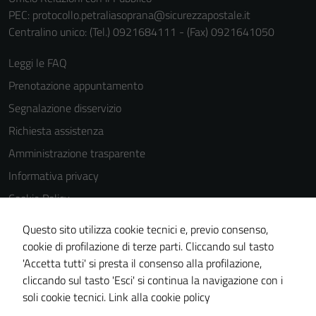
del sito e non
PEC:
protocollo.petraliasoprana@sicurezzapostale.it
possono
Centralino unico: (Tel.) 0921684111 - (Fax) 0921641050
essere
disabilitati.
Leggi le FAQ
Questi cookie
Prenotazione appuntamento
non raccolgono
Segnalazione disservizio
informazioni
personali.
Richiesta assistenza
Amministrazione trasparente
Informativa privacy
Cookie Policy
Note legali
Questo sito utilizza cookie tecnici e, previo consenso,
Dichiarazione di accessibilità
cookie di profilazione di terze parti. Cliccando sul tasto
'Accetta tutti' si presta il consenso alla profilazione,
Obiettivi di accessiblità
cliccando sul tasto 'Esci' si continua la navigazione con i
Piano di miglioramento del sito
soli cookie tecnici.
Link alla cookie policy