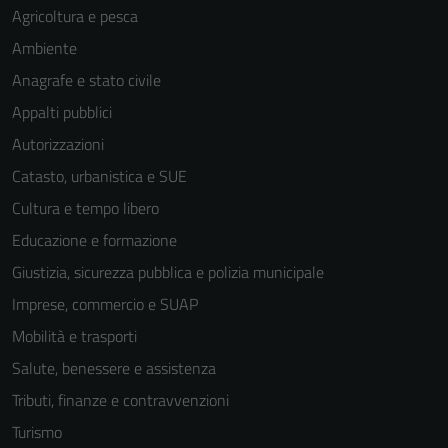
Agricoltura e pesca
Ambiente
Anagrafe e stato civile
Appalti pubblici
Autorizzazioni
Tecnici
Catasto, urbanistica e SUE
Questi cookie
Cultura e tempo libero
sono necessari
per il
Educazione e formazione
funzionamento
Giustizia, sicurezza pubblica e polizia municipale
del sito e non
Imprese, commercio e SUAP
possono
essere
Mobilità e trasporti
disabilitati.
Salute, benessere e assistenza
Questi cookie
Tributi, finanze e contravvenzioni
non raccolgono
informazioni
Turismo