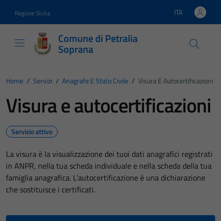
Vai ai contenuti
Vai al footer
ITA
Regione Sicilia
Lingua attiva:
Comune di Petralia
Soprana
Home
/
Servizi
/
Anagrafe E Stato Civile
/
Visura E Autocertificazioni
Visura e autocertificazioni
Servizio attivo
La visura è la visualizzazione dei tuoi dati anagrafici registrati
in ANPR, nella tua scheda individuale e nella scheda della tua
famiglia anagrafica. L’autocertificazione è una dichiarazione
che sostituisce i certificati.