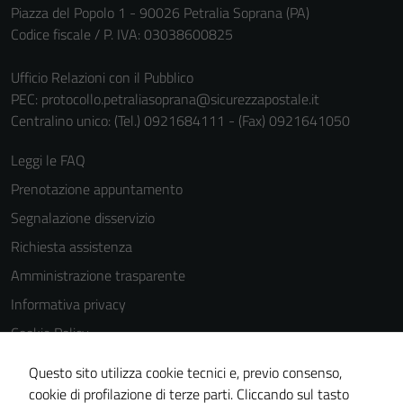
Piazza del Popolo 1 - 90026 Petralia Soprana (PA)
Codice fiscale / P. IVA: 03038600825
Ufficio Relazioni con il Pubblico
PEC:
protocollo.petraliasoprana@sicurezzapostale.it
Centralino unico: (Tel.) 0921684111 - (Fax) 0921641050
Leggi le FAQ
Prenotazione appuntamento
Segnalazione disservizio
Richiesta assistenza
Amministrazione trasparente
Informativa privacy
Cookie Policy
Note legali
Questo sito utilizza cookie tecnici e, previo consenso,
Dichiarazione di accessibilità
cookie di profilazione di terze parti. Cliccando sul tasto