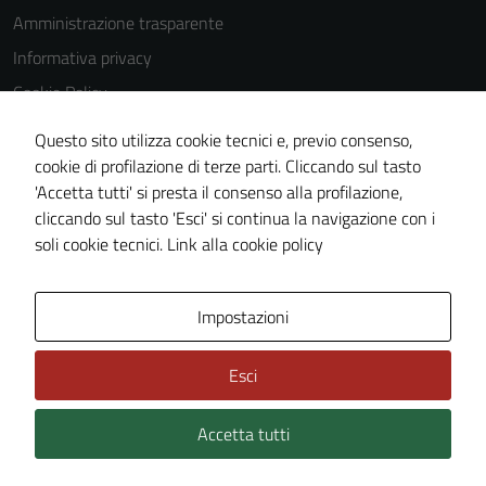
Amministrazione trasparente
Informativa privacy
Cookie Policy
Note legali
Questo sito utilizza cookie tecnici e, previo consenso,
Dichiarazione di accessibilità
cookie di profilazione di terze parti. Cliccando sul tasto
'Accetta tutti' si presta il consenso alla profilazione,
Obiettivi di accessiblità
cliccando sul tasto 'Esci' si continua la navigazione con i
Piano di miglioramento del sito
soli cookie tecnici.
Link alla cookie policy
Tecnici
Questi cookie
Area Privata
Impostazioni
sono necessari
per il
funzionamento
Esci
del sito e non
possono
Accetta tutti
Credits: ©
Technical Design s.r.l.
essere
disabilitati.