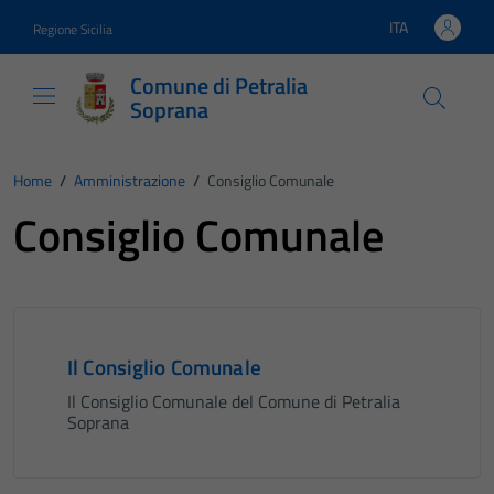
Vai ai contenuti
Vai al footer
ITA
Regione Sicilia
Lingua attiva:
Comune di Petralia
Soprana
Home
/
Amministrazione
/
Consiglio Comunale
Consiglio Comunale
Il Consiglio Comunale
Il Consiglio Comunale del Comune di Petralia
Soprana