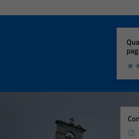
Qua
pag
Valut
Va
Con