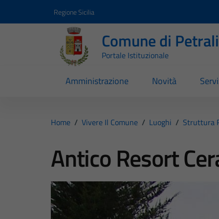
Vai ai contenuti
Vai al footer
Regione Sicilia
Comune di Petral
Portale Istituzionale
Amministrazione
Novità
Servi
Home
/
Vivere Il Comune
/
Luoghi
/
Struttura 
Antico Resort Cer