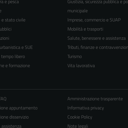
ra e pesca
Giustizia, sicurezza pubblica e po
e
municipale
e stato civile
Imprese, commercio e SUAP
ubblici
Mobilità e trasporti
zioni
Salute, benessere e assistenza
 urbanistica e SUE
Tributi, finanze e contravvenzion
e tempo libero
Turismo
ne e formazione
Vita lavorativa
 FAQ
Amministrazione trasparente
Tecnici
zione appuntamento
Informativa privacy
Questi cookie
one disservizio
Cookie Policy
sono necessari
a assistenza
Note legali