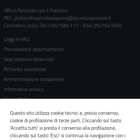
Ufficio Relazioni con il Pubblico
PEC:
protocollo.petraliasoprana@sicurezzapostale.it
Centralino unico: (Tel.) 0921684111 - (Fax) 0921641050
Leggi le FAQ
Prenotazione appuntamento
Segnalazione disservizio
Richiesta assistenza
Amministrazione trasparente
Informativa privacy
Cookie Policy
Note legali
Questo sito utilizza cookie tecnici e, previo consenso,
Dichiarazione di accessibilità
cookie di profilazione di terze parti. Cliccando sul tasto
'Accetta tutti' si presta il consenso alla profilazione,
Obiettivi di accessiblità
cliccando sul tasto 'Esci' si continua la navigazione con i
Piano di miglioramento del sito