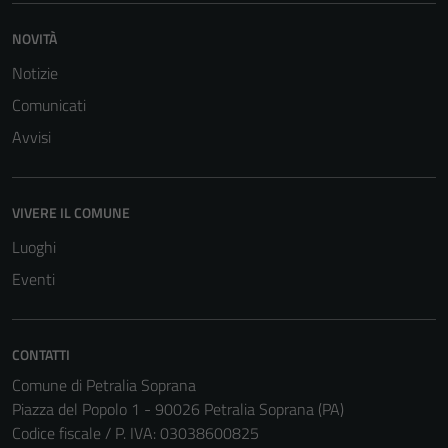
funzionamento
del sito e non
NOVITÀ
possono
Notizie
essere
Comunicati
disabilitati.
Questi cookie
Avvisi
non raccolgono
informazioni
personali.
VIVERE IL COMUNE
Luoghi
Eventi
CONTATTI
Comune di Petralia Soprana
Piazza del Popolo 1 - 90026 Petralia Soprana (PA)
Codice fiscale / P. IVA: 03038600825