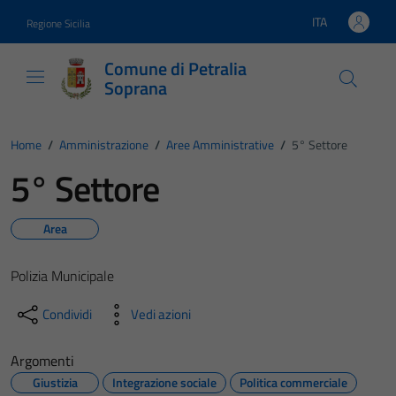
Vai ai contenuti
Vai al footer
ITA
Regione Sicilia
Lingua attiva:
Comune di Petralia
Soprana
Home
/
Amministrazione
/
Aree Amministrative
/
5° Settore
5° Settore
Area
Polizia Municipale
Condividi
Vedi azioni
Argomenti
Giustizia
Integrazione sociale
Politica commerciale