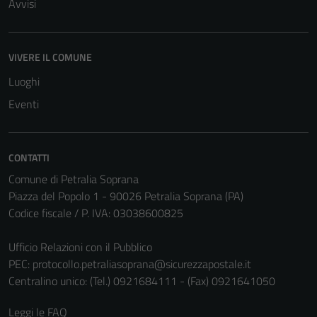
Avvisi
Tecnici
VIVERE IL COMUNE
Questi cookie
Luoghi
sono necessari
per il
Eventi
funzionamento
del sito e non
possono
CONTATTI
essere
Comune di Petralia Soprana
disabilitati.
Piazza del Popolo 1 - 90026 Petralia Soprana (PA)
Questi cookie
Codice fiscale / P. IVA: 03038600825
non raccolgono
informazioni
Ufficio Relazioni con il Pubblico
personali.
PEC:
protocollo.petraliasoprana@sicurezzapostale.it
Centralino unico: (Tel.) 0921684111 - (Fax) 0921641050
Leggi le FAQ