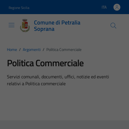
Vai ai contenuti
Vai al footer
ITA
Regione Sicilia
Lingua attiva:
Comune di Petralia
Soprana
Home
/
Argomenti
/
Politica Commerciale
Politica Commerciale
Dettagli dell'argomento
Servizi comunali, documenti, uffici, notizie ed eventi
relativi a Politica commerciale