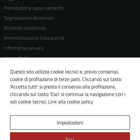
Prenotazione appuntamento
Segnalazione disservizio
Richiesta assistenza
Amministrazione trasparente
Informativa privacy
Cookie Policy
Note legali
Questo sito utilizza cookie tecnici e, previo consenso,
Dichiarazione di accessibilità
cookie di profilazione di terze parti. Cliccando sul tasto
'Accetta tutti' si presta il consenso alla profilazione,
Obiettivi di accessiblità
cliccando sul tasto 'Esci' si continua la navigazione con i
Piano di miglioramento del sito
soli cookie tecnici.
Link alla cookie policy
Area Privata
Impostazioni
Esci