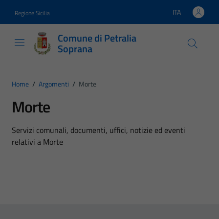
Vai ai contenuti
Vai al footer
ITA
Regione Sicilia
Lingua attiva:
Comune di Petralia
Soprana
Home
/
Argomenti
/
Morte
Morte
Dettagli dell'argomento
Servizi comunali, documenti, uffici, notizie ed eventi
relativi a Morte