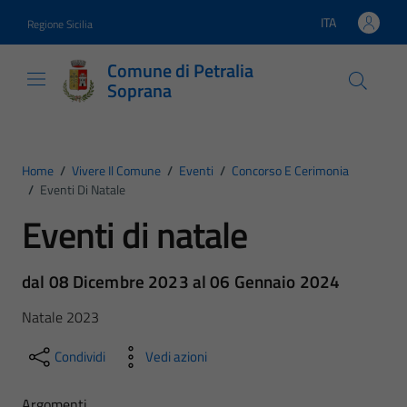
Vai ai contenuti
Vai al footer
ITA
Regione Sicilia
Lingua attiva:
Comune di Petralia
Soprana
Home
/
Vivere Il Comune
/
Eventi
/
Concorso E Cerimonia
/
Eventi Di Natale
Eventi di natale
dal 08 Dicembre 2023 al 06 Gennaio 2024
Natale 2023
Condividi
Vedi azioni
Argomenti