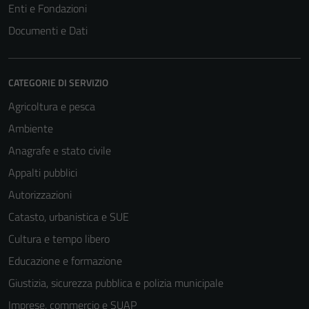
Enti e Fondazioni
Documenti e Dati
CATEGORIE DI SERVIZIO
Agricoltura e pesca
Ambiente
Anagrafe e stato civile
Tecnici
Appalti pubblici
Questi cookie
sono necessari
Autorizzazioni
per il
Catasto, urbanistica e SUE
funzionamento
Cultura e tempo libero
del sito e non
possono
Educazione e formazione
essere
Giustizia, sicurezza pubblica e polizia municipale
disabilitati.
Imprese, commercio e SUAP