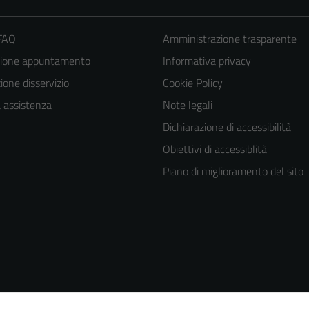
 FAQ
Amministrazione trasparente
zione appuntamento
Informativa privacy
one disservizio
Cookie Policy
a assistenza
Note legali
Dichiarazione di accessibilità
Obiettivi di accessiblità
Piano di miglioramento del sito