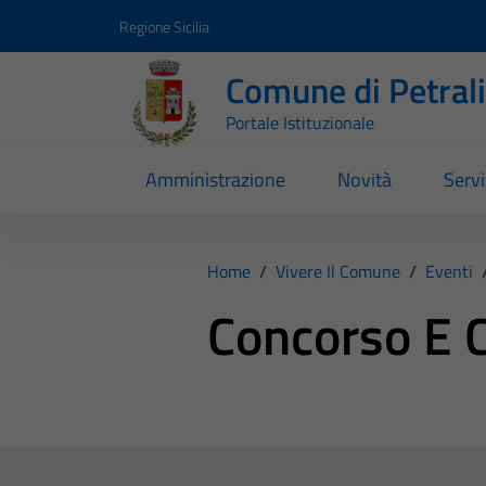
Vai ai contenuti
Vai al footer
Regione Sicilia
Comune di Petral
Portale Istituzionale
Amministrazione
Novità
Servi
Home
/
Vivere Il Comune
/
Eventi
Concorso E 