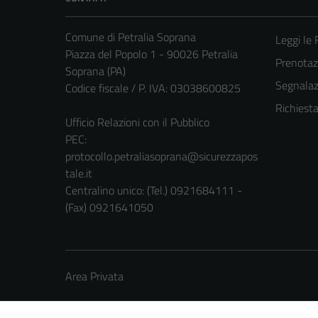
Comune di Petralia Soprana
Leggi le
Piazza del Popolo 1 - 90026 Petralia
Prenota
Soprana (PA)
Segnalazi
Codice fiscale / P. IVA: 03038600825
Richiest
Ufficio Relazioni con il Pubblico
PEC:
protocollo.petraliasoprana@sicurezzapos
tale.it
Centralino unico: (Tel.) 0921684111 -
(Fax) 0921641050
Area Privata