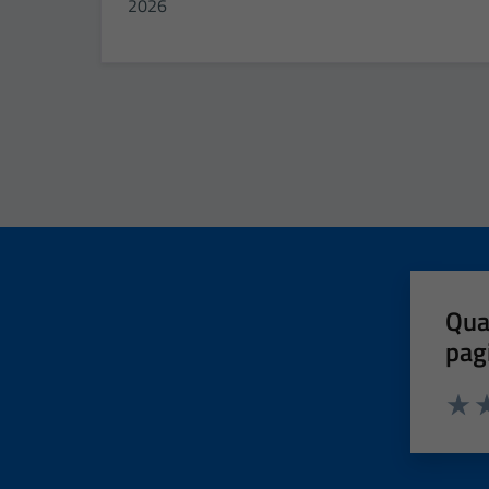
2026
Qua
pag
Valut
Va