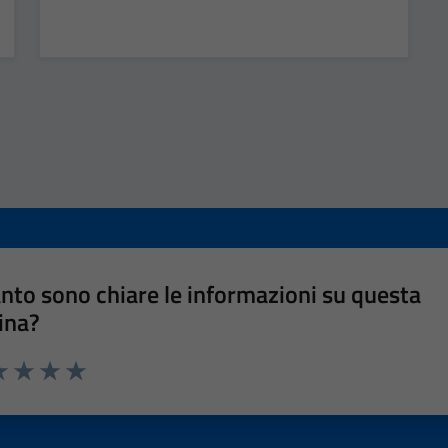
nto sono chiare le informazioni su questa
ina?
a 1 stelle su 5
luta 2 stelle su 5
Valuta 3 stelle su 5
Valuta 4 stelle su 5
Valuta 5 stelle su 5