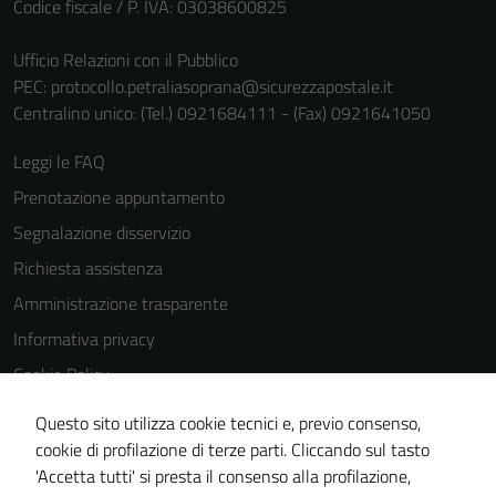
Codice fiscale / P. IVA: 03038600825
Ufficio Relazioni con il Pubblico
PEC:
protocollo.petraliasoprana@sicurezzapostale.it
Centralino unico: (Tel.) 0921684111 - (Fax) 0921641050
Leggi le FAQ
Prenotazione appuntamento
Segnalazione disservizio
Richiesta assistenza
Amministrazione trasparente
Informativa privacy
Cookie Policy
Note legali
Questo sito utilizza cookie tecnici e, previo consenso,
Dichiarazione di accessibilità
cookie di profilazione di terze parti. Cliccando sul tasto
'Accetta tutti' si presta il consenso alla profilazione,
Obiettivi di accessiblità