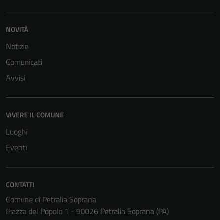
funzionamento
del sito e non
NOVITÀ
possono
essere
Notizie
disabilitati.
Comunicati
Questi cookie
Avvisi
non raccolgono
informazioni
personali.
VIVERE IL COMUNE
Luoghi
Eventi
CONTATTI
Comune di Petralia Soprana
Piazza del Popolo 1 - 90026 Petralia Soprana (PA)