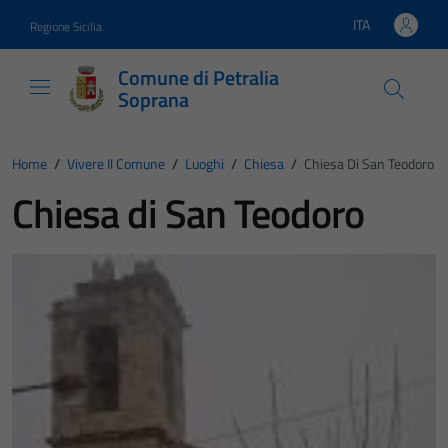
Vai ai contenuti
Vai al footer
ITA
Regione Sicilia
Lingua attiva:
Comune di Petralia
Soprana
Home
/
Vivere Il Comune
/
Luoghi
/
Chiesa
/
Chiesa Di San Teodoro
Chiesa di San Teodoro