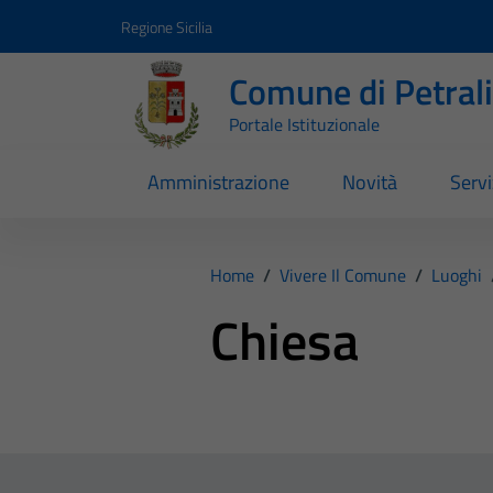
Vai ai contenuti
Vai al footer
Regione Sicilia
Comune di Petral
Portale Istituzionale
Amministrazione
Novità
Servi
Home
/
Vivere Il Comune
/
Luoghi
Chiesa