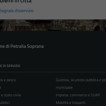
blemi in città
Segnala disservizio
e di Petralia Soprana
E DI SERVIZIO
ra e pesca
Giustizia, sicurezza pubblica e po
e
municipale
e stato civile
Imprese, commercio e SUAP
ubblici
Mobilità e trasporti