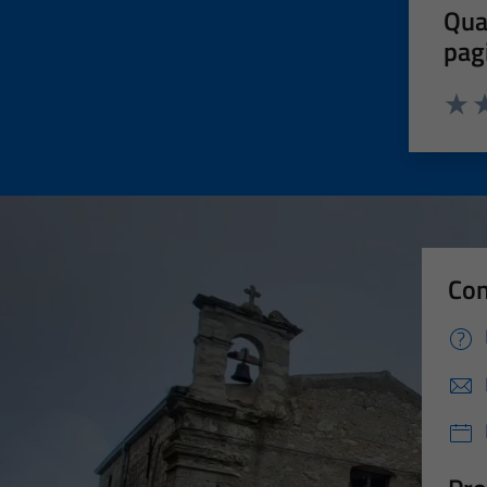
Qua
pag
Valut
Va
Con