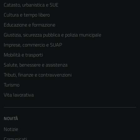
Catasto, urbanistica e SUE
Cultura e tempo libero
Educazione e formazione
Giustizia, sicurezza pubblica e polizia municipale
Imprese, commercio e SUAP
Mobilità e trasporti
Salute, benessere e assistenza
Tributi, finanze e contravvenzioni
Turismo
Vita lavorativa
Tecnici
Questi cookie
sono necessari
NOVITÀ
per il
funzionamento
Notizie
del sito e non
Comunicati