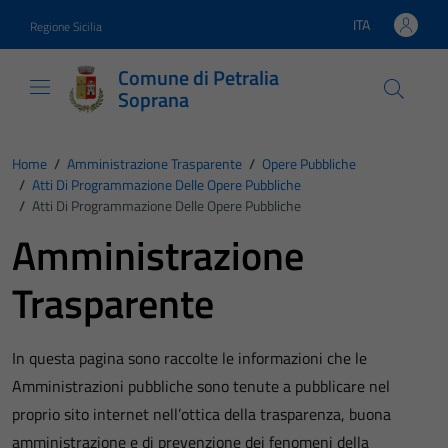
Vai ai contenuti
Vai al footer
ITA
Regione Sicilia
Lingua attiva:
Comune di Petralia
Soprana
Home
/
Amministrazione Trasparente
/
Opere Pubbliche
/
Atti Di Programmazione Delle Opere Pubbliche
/
Atti Di Programmazione Delle Opere Pubbliche
Amministrazione
Trasparente
In questa pagina sono raccolte le informazioni che le
Amministrazioni pubbliche sono tenute a pubblicare nel
proprio sito internet nell’ottica della trasparenza, buona
amministrazione e di prevenzione dei fenomeni della