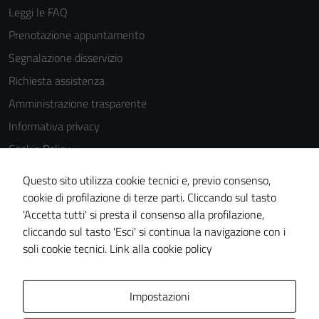
Leggi le FAQ
Prenotazione appuntamento
Segnalazione disservizio
Richiesta assistenza
Amministrazione trasparente
Informativa privacy
Cookie Policy
Note legali
Questo sito utilizza cookie tecnici e, previo consenso,
Dichiarazione di accessibilità
cookie di profilazione di terze parti. Cliccando sul tasto
'Accetta tutti' si presta il consenso alla profilazione,
Obiettivi di accessiblità
cliccando sul tasto 'Esci' si continua la navigazione con i
Piano di miglioramento del sito
soli cookie tecnici.
Link alla cookie policy
Area Privata
Impostazioni