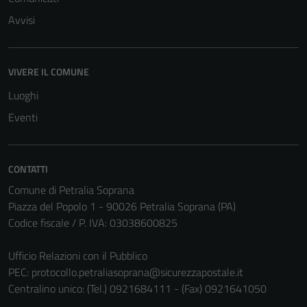
possono
essere
Avvisi
disabilitati.
Questi cookie
non raccolgono
VIVERE IL COMUNE
informazioni
Luoghi
personali.
Eventi
CONTATTI
Comune di Petralia Soprana
Piazza del Popolo 1 - 90026 Petralia Soprana (PA)
Codice fiscale / P. IVA: 03038600825
Ufficio Relazioni con il Pubblico
PEC:
protocollo.petraliasoprana@sicurezzapostale.it
Centralino unico: (Tel.) 0921684111 - (Fax) 0921641050