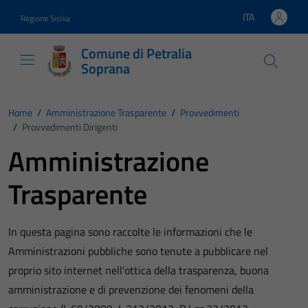
Vai ai contenuti
Vai al footer
ITA
Regione Sicilia
Lingua attiva:
Comune di Petralia
Soprana
Home
/
Amministrazione Trasparente
/
Provvedimenti
/
Provvedimenti Dirigenti
Amministrazione
Trasparente
In questa pagina sono raccolte le informazioni che le
Amministrazioni pubbliche sono tenute a pubblicare nel
proprio sito internet nell’ottica della trasparenza, buona
amministrazione e di prevenzione dei fenomeni della