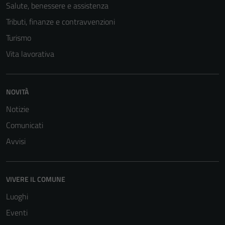
Salute, benessere e assistenza
Tributi, finanze e contravvenzioni
Turismo
Vita lavorativa
NOVITÀ
Tecnici
Notizie
Questi cookie
Comunicati
sono necessari
Avvisi
per il
funzionamento
del sito e non
possono
VIVERE IL COMUNE
essere
Luoghi
disabilitati.
Eventi
Questi cookie