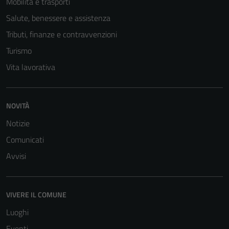
Mobilità e trasporti
Salute, benessere e assistenza
Tributi, finanze e contravvenzioni
Turismo
Vita lavorativa
NOVITÀ
Tecnici
Notizie
Questi cookie
sono necessari
Comunicati
per il
Avvisi
funzionamento
del sito e non
possono
VIVERE IL COMUNE
essere
disabilitati.
Luoghi
Questi cookie
Eventi