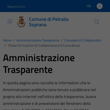
Vai ai contenuti
Vai al footer
ITA
Regione Sicilia
Lingua attiva:
Comune di Petralia
Soprana
Home
/
Amministrazione Trasparente
/
Consulenti E Collaboratori
/
Titolari Di Incarichi Di Collaborazione O Consulenza
Amministrazione
Trasparente
In questa pagina sono raccolte le informazioni che le
Amministrazioni pubbliche sono tenute a pubblicare nel
proprio sito internet nell’ottica della trasparenza, buona
amministrazione e di prevenzione dei fenomeni della