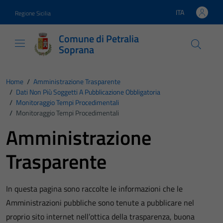
Vai ai contenuti
Vai al footer
ITA
Regione Sicilia
Lingua attiva:
Comune di Petralia
Soprana
Home
/
Amministrazione Trasparente
/
Dati Non Più Soggetti A Pubblicazione Obbligatoria
/
Monitoraggio Tempi Procedimentali
/
Monitoraggio Tempi Procedimentali
Amministrazione
Trasparente
In questa pagina sono raccolte le informazioni che le
Amministrazioni pubbliche sono tenute a pubblicare nel
proprio sito internet nell’ottica della trasparenza, buona