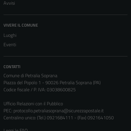
Avvisi
essere
disabilitati.
Questi cookie
VIVERE IL COMUNE
non raccolgono
informazioni
Luoghi
personali.
Eventi
CONTATTI
Comune di Petralia Soprana
Piazza del Popolo 1 - 90026 Petralia Soprana (PA)
Codice fiscale / P. IVA: 03038600825
Ufficio Relazioni con il Pubblico
PEC:
protocollo.petraliasoprana@sicurezzapostale.it
Centralino unico: (Tel.) 0921684111 - (Fax) 0921641050
Leggi le FAQ