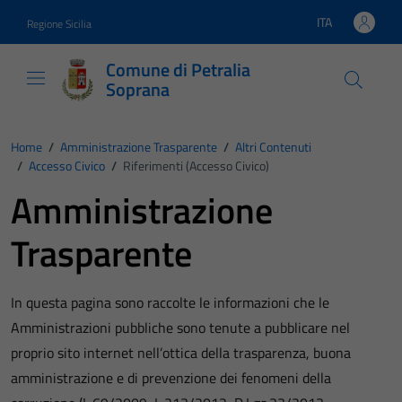
Vai ai contenuti
Vai al footer
ITA
Regione Sicilia
Lingua attiva:
Comune di Petralia
Soprana
Home
/
Amministrazione Trasparente
/
Altri Contenuti
/
Accesso Civico
/
Riferimenti (Accesso Civico)
Amministrazione
Trasparente
In questa pagina sono raccolte le informazioni che le
Amministrazioni pubbliche sono tenute a pubblicare nel
proprio sito internet nell’ottica della trasparenza, buona
amministrazione e di prevenzione dei fenomeni della