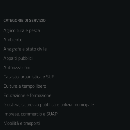
CATEGORIE DI SERVIZIO
Agricoltura e pesca
Ambiente
Anagrafe e stato civile
Appalti pubblici
Tecnici
Autorizzazioni
Questi cookie
sono necessari
Catasto, urbanistica e SUE
per il
Cultura e tempo libero
funzionamento
Educazione e formazione
del sito e non
possono
Giustizia, sicurezza pubblica e polizia municipale
essere
Imprese, commercio e SUAP
disabilitati.
Mobilità e trasporti
Questi cookie