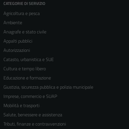
CATEGORIE DI SERVIZIO
Agricoltura e pesca
Ambiente
Anagrafe e stato civile
Appalti pubblici
Autorizzazioni
Tecnici
Questi cookie
Catasto, urbanistica e SUE
sono necessari
Cultura e tempo libero
per il
Educazione e formazione
funzionamento
del sito e non
Giustizia, sicurezza pubblica e polizia municipale
possono
Imprese, commercio e SUAP
essere
Mobilità e trasporti
disabilitati.
Questi cookie
Salute, benessere e assistenza
non raccolgono
Tributi, finanze e contravvenzioni
informazioni