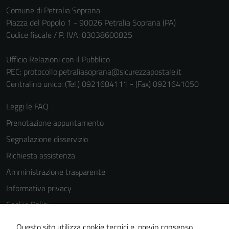
Comune di Petralia Soprana
Piazza del Popolo 1 - 90026 Petralia Soprana (PA)
Codice fiscale / P. IVA: 03038600825
Ufficio Relazioni con il Pubblico
PEC:
protocollo.petraliasoprana@sicurezzapostale.it
Centralino unico: (Tel.) 0921684111 - (Fax) 0921641050
Leggi le FAQ
Prenotazione appuntamento
Segnalazione disservizio
Richiesta assistenza
Amministrazione trasparente
Informativa privacy
Cookie Policy
Note legali
Questo sito utilizza cookie tecnici e, previo consenso,