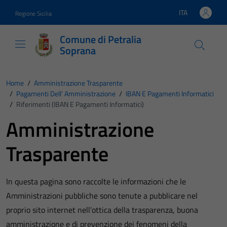
Vai ai contenuti
Vai al footer
ITA
Regione Sicilia
Lingua attiva:
Comune di Petralia
Soprana
Home
/
Amministrazione Trasparente
/
Pagamenti Dell' Amministrazione
/
IBAN E Pagamenti Informatici
/
Riferimenti (IBAN E Pagamenti Informatici)
Amministrazione
Trasparente
In questa pagina sono raccolte le informazioni che le
Amministrazioni pubbliche sono tenute a pubblicare nel
proprio sito internet nell’ottica della trasparenza, buona
amministrazione e di prevenzione dei fenomeni della