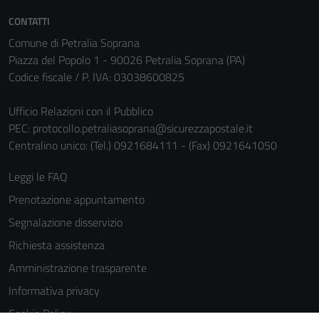
CONTATTI
Comune di Petralia Soprana
Piazza del Popolo 1 - 90026 Petralia Soprana (PA)
Codice fiscale / P. IVA: 03038600825
Ufficio Relazioni con il Pubblico
PEC:
protocollo.petraliasoprana@sicurezzapostale.it
Centralino unico: (Tel.) 0921684111 - (Fax) 0921641050
Leggi le FAQ
Prenotazione appuntamento
Segnalazione disservizio
Richiesta assistenza
Amministrazione trasparente
Informativa privacy
Cookie Policy