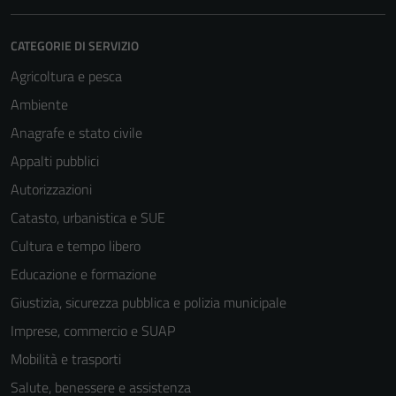
CATEGORIE DI SERVIZIO
Agricoltura e pesca
Ambiente
Anagrafe e stato civile
Appalti pubblici
Tecnici
Autorizzazioni
Questi cookie
Catasto, urbanistica e SUE
sono necessari
per il
Cultura e tempo libero
funzionamento
Educazione e formazione
del sito e non
Giustizia, sicurezza pubblica e polizia municipale
possono
essere
Imprese, commercio e SUAP
disabilitati.
Mobilità e trasporti
Questi cookie
Salute, benessere e assistenza
non raccolgono