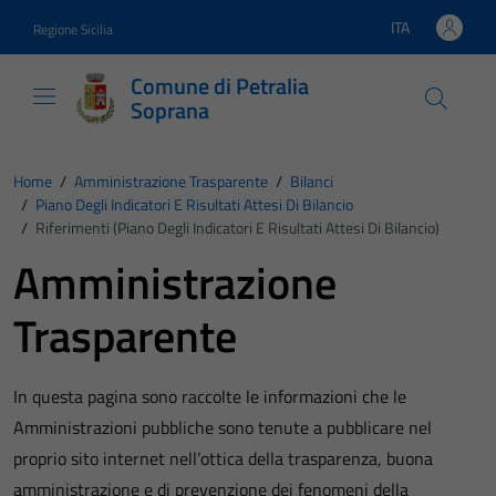
Vai ai contenuti
Vai al footer
ITA
Regione Sicilia
Lingua attiva:
Comune di Petralia
Soprana
Home
/
Amministrazione Trasparente
/
Bilanci
/
Piano Degli Indicatori E Risultati Attesi Di Bilancio
/
Riferimenti (Piano Degli Indicatori E Risultati Attesi Di Bilancio)
Amministrazione
Trasparente
In questa pagina sono raccolte le informazioni che le
Amministrazioni pubbliche sono tenute a pubblicare nel
proprio sito internet nell’ottica della trasparenza, buona
amministrazione e di prevenzione dei fenomeni della