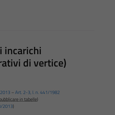
i incarichi
ativi di vertice)
3/2013
–
Art. 2-
3, l. n. 441/1982
pubblicare in tabelle
)
 33/2013
)