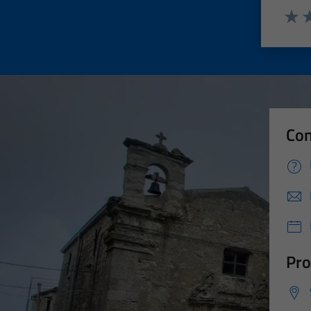
Valut
Va
Con
Pro