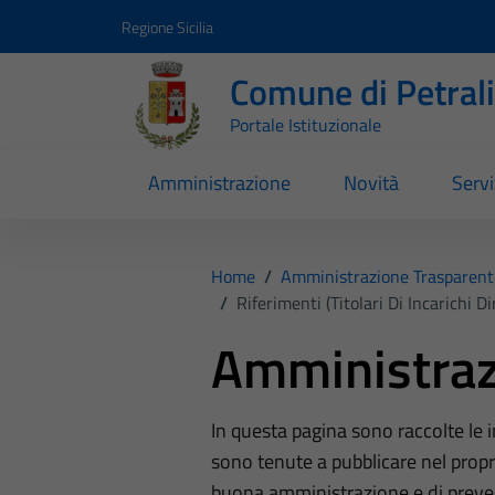
Vai ai contenuti
Vai al footer
Regione Sicilia
Comune di Petral
Portale Istituzionale
Amministrazione
Novità
Servi
Home
/
Amministrazione Trasparent
/
Riferimenti (Titolari Di Incarichi D
Amministraz
In questa pagina sono raccolte le
sono tenute a pubblicare nel propri
buona amministrazione e di preve