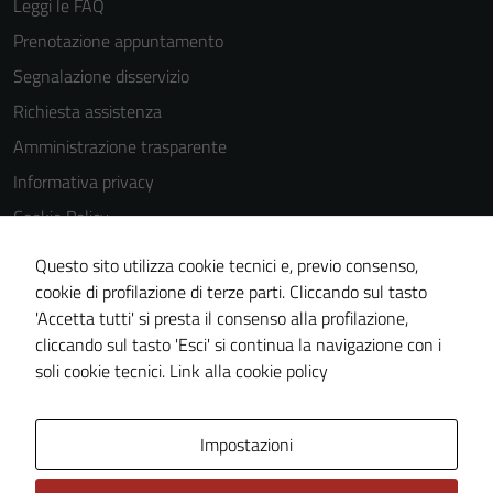
Leggi le FAQ
Prenotazione appuntamento
Segnalazione disservizio
Richiesta assistenza
Amministrazione trasparente
Informativa privacy
Cookie Policy
Note legali
Questo sito utilizza cookie tecnici e, previo consenso,
Dichiarazione di accessibilità
cookie di profilazione di terze parti. Cliccando sul tasto
'Accetta tutti' si presta il consenso alla profilazione,
Obiettivi di accessiblità
cliccando sul tasto 'Esci' si continua la navigazione con i
Piano di miglioramento del sito
soli cookie tecnici.
Link alla cookie policy
Area Privata
Impostazioni