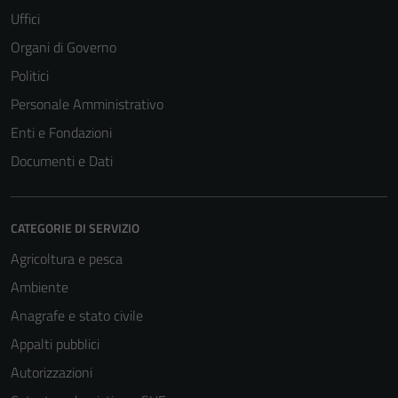
Uffici
Organi di Governo
Politici
Personale Amministrativo
Enti e Fondazioni
Documenti e Dati
CATEGORIE DI SERVIZIO
Agricoltura e pesca
Tecnici
Ambiente
Questi cookie
sono necessari
Anagrafe e stato civile
per il
Appalti pubblici
funzionamento
Autorizzazioni
del sito e non
possono