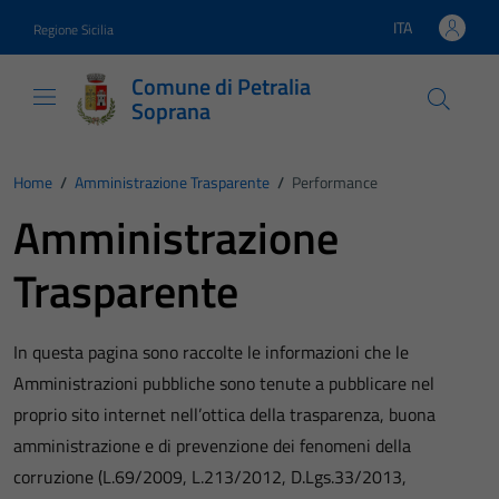
Vai ai contenuti
Vai al footer
ITA
Regione Sicilia
Lingua attiva:
Comune di Petralia
Soprana
Home
/
Amministrazione Trasparente
/
Performance
Amministrazione
Trasparente
In questa pagina sono raccolte le informazioni che le
Amministrazioni pubbliche sono tenute a pubblicare nel
proprio sito internet nell’ottica della trasparenza, buona
amministrazione e di prevenzione dei fenomeni della
corruzione (L.69/2009, L.213/2012, D.Lgs.33/2013,