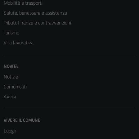
Mobilità e trasporti
Questi cookie
Salute, benessere e assistenza
sono necessari
Tributi, finanze e contravvenzioni
per il
funzionamento
Turismo
del sito e non
Vita lavorativa
possono
essere
disabilitati.
NOVITÀ
Questi cookie
non raccolgono
Notizie
informazioni
Comunicati
personali.
Avvisi
VIVERE IL COMUNE
Luoghi